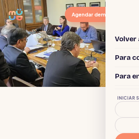
Agendar demo
Volver 
Para c
Para e
INICIAR 